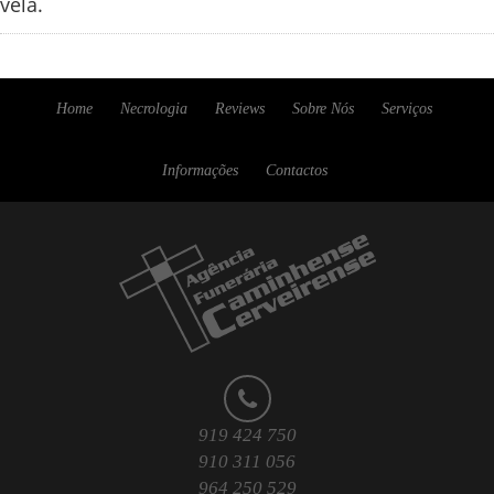
vela.
Home
Necrologia
Reviews
Sobre Nós
Serviços
Informações
Contactos
919 424 750
910 311 056
964 250 529