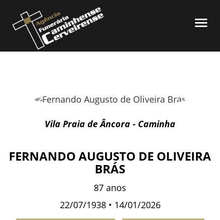
Home
Togg
navi
Necrologia
Reviews
Sobre Nós
Serviços
Informações
Contactos
Vila Praia de Âncora - Caminha
FERNANDO AUGUSTO DE OLIVEIRA
BRÁS
87 anos
22/07/1938 • 14/01/2026