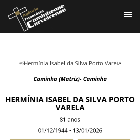
Home
Togg
navi
Necrologia
Reviews
Sobre Nós
Serviços
Informações
Contactos
Caminha (Matriz)- Caminha
HERMÍNIA ISABEL DA SILVA PORTO
VARELA
81 anos
01/12/1944 • 13/01/2026